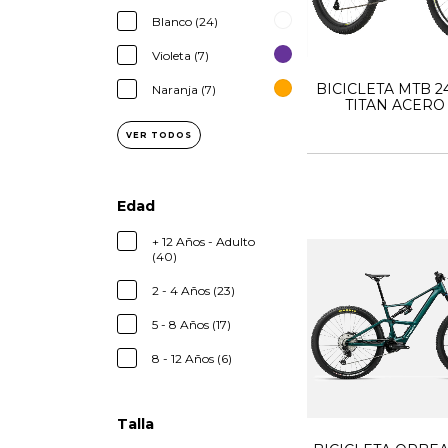
Blanco (24)
Violeta (7)
BICICLETA MTB 2
Naranja (7)
TITAN ACER
VER TODOS
Edad
+ 12 Años - Adulto
(40)
2 - 4 Años (23)
5 - 8 Años (17)
8 - 12 Años (6)
Talla