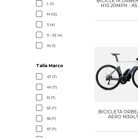
BICICLETA ORBEA
L (1)
H10 20MPH - AS
M (12)
S (4)
S - 52 (4)
Xs (1)
Talla Marco
47 (7)
49 (7)
51 (7)
53 (7)
BICICLETA ORBE
AERO M30iLT
55 (7)
CARBON
57 (7)