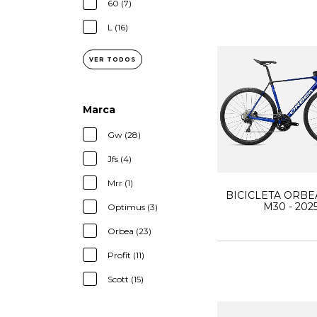
60 (7)
L (16)
VER TODOS
Marca
Gw (28)
Jfs (4)
Mrr (1)
BICICLETA ORBE
M30 - 202
Optimus (3)
Orbea (23)
Profit (11)
Scott (15)