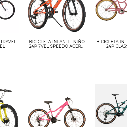
 TRAVEL
BICICLETA INFANTIL NIÑO
BICICLETA IN
EL
24P 7VEL SPEEDO ACERO
24P CLAS
GW