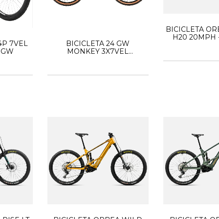
BICICLETA OR
H20 20MPH -
4P 7VEL
BICICLETA 24 GW
O GW
MONKEY 3X7VEL
SHIMANO