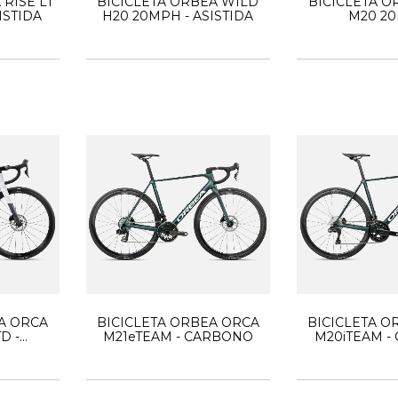
 RISE LT
BICICLETA ORBEA WILD
BICICLETA O
ISTIDA
H20 20MPH - ASISTIDA
M20 2
A ORCA
BICICLETA ORBEA ORCA
BICICLETA O
D -
M21eTEAM - CARBONO
M20iTEAM -
O