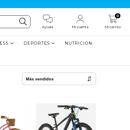
0
Ayuda
Mi cuenta
Mi carrito
NESS
DEPORTES
NUTRICION