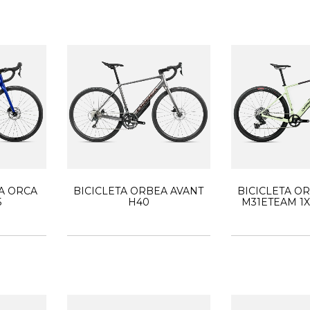
A ORCA
BICICLETA ORBEA AVANT
BICICLETA O
5
H40
M31ETEAM 1X
GRAV