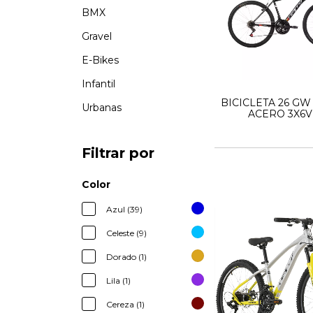
BMX
Gravel
E-Bikes
Infantil
BICICLETA 26 GW
Urbanas
ACERO 3X6V
Filtrar por
Color
Azul (39)
Celeste (9)
Dorado (1)
Lila (1)
Cereza (1)